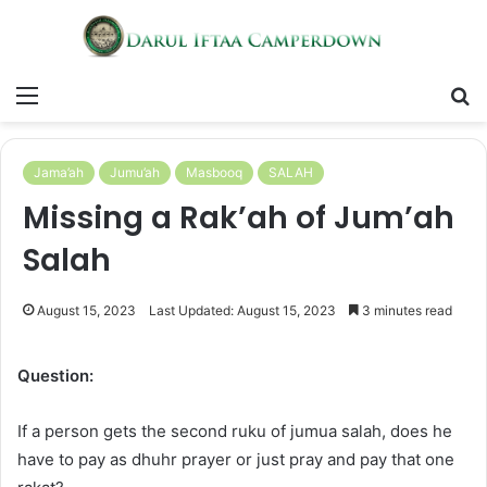
Menu
S
fo
Jama’ah
Jumu’ah
Masbooq
SALAH
Missing a Rak’ah of Jum’ah
Salah
August 15, 2023
Last Updated: August 15, 2023
3 minutes read
Question:
If a person gets the second ruku of jumua salah, does he
have to pay as dhuhr prayer or just pray and pay that one