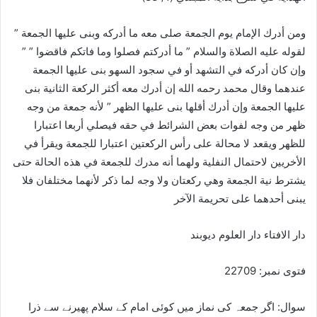
ومن أدرك الإمام يوم الجمعة صلى معه ما أدركه وبنى عليها الجمعة ”
لقوله عليه الصلاة والسلام ” ما أدركتم فصلوا وما فاتكم فاقضوا ” ”
وإن كان أدركه في التشهد أو في سجود السهو بنى عليها الجمعة
عندهما وقال محمد رحمه الله إن أدرك معه أكثر الركعة الثانية بنى
عليها الجمعة وإن أدرك أقلها بنى عليها الظهر ” لأنه جمعة من وجه
ظهر من وجه لفوات بعض الشرائط في حقه فيصلي أربعا اعتبارا
للظهر ويقعد لا محالة على رأس الركعتين اعتبارا للجمعة ويقرأ في
الأخريين لاحتمال النفلية ولهما أنه مدرك للجمعة في هذه الحالة حتى
يشترط نية الجمعة وهي ركعتان ولا وجه لما ذكر لأنهما مختلفان فلا
يبنى أحدهما على تحريمة الآخر
دار الافتاء دار العلوم دیوبند
فتوی نمبر: 22709
سوال: اگر جمعہ کی نماز میں کوئی امام کے سلام پھیرنے سے ذرا