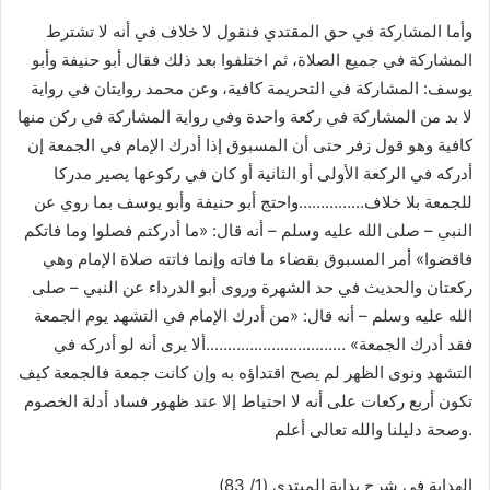
وأما المشاركة في حق المقتدي فنقول لا خلاف في أنه لا تشترط
المشاركة في جميع الصلاة، ثم اختلفوا بعد ذلك فقال أبو حنيفة وأبو
يوسف: المشاركة في التحريمة كافية، وعن محمد روايتان في رواية
لا بد من المشاركة في ركعة واحدة وفي رواية المشاركة في ركن منها
كافية وهو قول زفر حتى أن المسبوق إذا أدرك الإمام في الجمعة إن
أدركه في الركعة الأولى أو الثانية أو كان في ركوعها يصير مدركا
للجمعة بلا خلاف……………واحتج أبو حنيفة وأبو يوسف بما روي عن
النبي – صلى الله عليه وسلم – أنه قال: «ما أدركتم فصلوا وما فاتكم
فاقضوا» أمر المسبوق بقضاء ما فاته وإنما فاتته صلاة الإمام وهي
ركعتان والحديث في حد الشهرة وروى أبو الدرداء عن النبي – صلى
الله عليه وسلم – أنه قال: «من أدرك الإمام في التشهد يوم الجمعة
فقد أدرك الجمعة» …………………………..ألا يرى أنه لو أدركه في
التشهد ونوى الظهر لم يصح اقتداؤه به وإن كانت جمعة فالجمعة كيف
تكون أربع ركعات على أنه لا احتياط إلا عند ظهور فساد أدلة الخصوم
وصحة دليلنا والله تعالى أعلم.
الهداية في شرح بداية المبتدي (1/ 83)