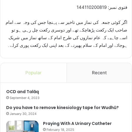
فتوی نمبر: 144110200819
اگر کوئی جمعہ کی نماز میں تاخیر سے پہنچا جس کی وجہ سے امام
صاحب ایک رکعت پڑھاچکے تھے اور دوسری رکعت چل رہی ہو تو
اسے چاہیے کہ عام نمازوں کی طرح امام کے ساتھ نماز میں شریک
ہوجائے اور امام کے سلام پھیرنے کے بعد اپنی ایک رکعت پوری کرلے۔
Popular
Recent
OCD and Talāq
September 4, 2023
Do you have to remove kinesiology tape for Wudhū?
January 30, 2024
Praying With A Urinary Catheter
February 18, 2025