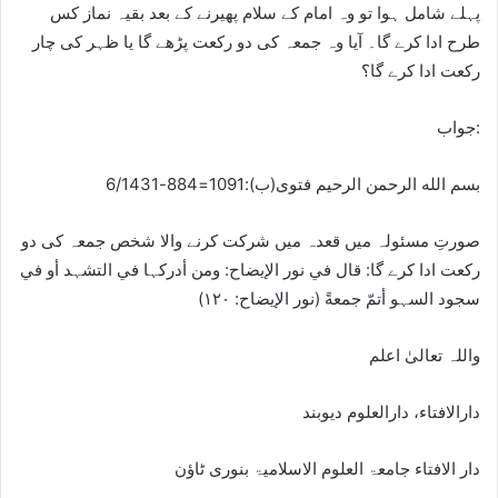
پہلے شامل ہوا تو وہ امام کے سلام پھیرنے کے بعد بقیہ نماز کس
طرح ادا کرے گا۔ آیا وہ جمعہ کی دو رکعت پڑھے گا یا ظہر کی چار
رکعت ادا کرے گا؟
جواب:
بسم الله الرحمن الرحيم فتوی(ب):1091=884-6/1431
صورتِ مسئولہ میں قعدہ میں شرکت کرنے والا شخص جمعہ کی دو
رکعت ادا کرے گا: قال في نور الإیضاح: ومن أدرکہا في التشہد أو في
سجود السہو أتمّ جمعةً (نور الإیضاح: ۱۲۰)
واللہ تعالیٰ اعلم
دارالافتاء، دارالعلوم دیوبند
دار الافتاء جامعۃ العلوم الاسلامیۃ بنوری ٹاؤن