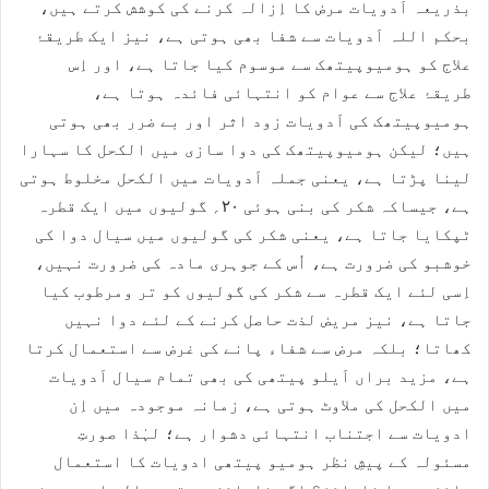
بذریعہ اَدویات مرض کا اِزالہ کرنے کی کوشش کرتے ہیں،
بحکم اللہ اَدویات سے شفا بھی ہوتی ہے، نیز ایک طریقۂ
علاج کو ہومیوپیتھک سے موسوم کیا جاتا ہے، اور اِس
طریقۂ علاج سے عوام کو انتہائی فائدہ ہوتا ہے،
ہومیوپیتھک کی اَدویات زود اثر اور بے ضرر بھی ہوتی
ہیں؛ لیکن ہومیوپیتھک کی دوا سازی میں الکحل کا سہارا
لینا پڑتا ہے، یعنی جملہ اَدویات میں الکحل مخلوط ہوتی
ہے، جیساکہ شکر کی بنی ہوئی ۲۰؍ گولیوں میں ایک قطرہ
ٹپکایا جاتا ہے، یعنی شکر کی گولیوں میں سیال دوا کی
خوشبو کی ضرورت ہے، اُس کے جوہری مادہ کی ضرورت نہیں،
اِسی لئے ایک قطرہ سے شکر کی گولیوں کو تر ومرطوب کیا
جاتا ہے، نیز مریض لذت حاصل کرنے کے لئے دوا نہیں
کھاتا؛ بلکہ مرض سے شفاء پانے کی غرض سے استعمال کرتا
ہے، مزید براں اَیلو پیتھی کی بھی تمام سیال اَدویات
میں الکحل کی ملاوٹ ہوتی ہے، زمانہ موجودہ میں اِن
ادویات سے اجتناب انتہائی دشوار ہے؛ لہٰذا صورتِ
مسئولہ کے پیشِ نظر ہومیو پیتھی ادویات کا استعمال