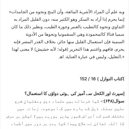
«وبه علم أن المراد الأشربة المائعة، وأن البنج ونحوه من الجامدات
إنما يحرم إذا أراد به السكر وهو الكثير منه، دون القليل المراد به
التداوي ونحوه كالتطيب بالعنبر وجوزة الطيب، ونظير ذلك ما كان
سميا قتالا كالمحمودة وهي السقمونيا ونحوها من الأدوية
السمية فإن استعمال القليل منها جائز، بخلاف القدر المضر فإنه
يحرم، فافهم واغتنم هذا التحرير (قوله؛ لأنه حشيش) لا معنى لهذا
التعليل، وليس في عبارة العناية. اهـ.»
(
کتاب النوازل
)
16
/
152
اِسپرٹ اور الکحل سے آمیز کی ہوئی دواؤں کا استعمال؟
سوال(
۶۴۸):-
کیا فرماتے ہیں علماء دین ومفتیانِ شرع
متین مسئلہ ذیل کے بارے میں کہ: موجودہ زمانہ میں
مختلف قسم کے اَمراض ظہور پذیر ہورہے ہیں؛ لیکن ہر مرض
کا اللہ تعالیٰ نے علاج پیدا کیا ہے، ہر دور میں اَطباء