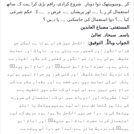
کر ہومیوپیتھک دوا دوبارہ شروع کرادی، راقم بڑی کراہیت کے ساتھ
استعمال کر رہا ہے، اور پریشان ہے، عرض یہ ہے کہ حکم شرعی
کیا ہے؟ دوا استعمال کی جاسکتی ہے یا نہیں ؟
المستفتی: مصباح العابدین
باسمہ سبحانہ تعالیٰ
الجواب وباللّٰہ التوفیق:
الکحل عین شراب ہوتا ہے لیکن جو
شراب انگور اور کھجور سے بنتی ہے وہ ناپاک اور نجاست
غلیظہ ہوتی ہے اور جو انگور و کھجور کے علاوہ اشیاء سے
بنتی ہے وہ حضرت امام ابو حنیفہؒ اور امام ابو یوسفؒ
کے نزدیک نجاست غلیظہ اور کلی طور پر حرام نہیں ہوتی،
بلکہ اس کی نجاست میں بھی خفت ہے اور مقدار سکر سے کم
حرام بھی نہیں ہے، اس لیے اس کے حکم میں تخفیف ہے،
لہٰذا عطریات اور ادویات میں اس کے استعمال کی ضرورت
کی بنا پر گنجائش ہے، اس لیے ہومیوپیتھک یا ایلو
پیتھک کی وہ دوا جس میں الکحل ملا ہوا ہو، مریض کے لیے
استعمال کرنا حضرت امام ابو حنیفہؒ اور امام ابو
یوسفؒ کے نزدیک جائز ہے، لہٰذا جو دوا آپ پہلے سے