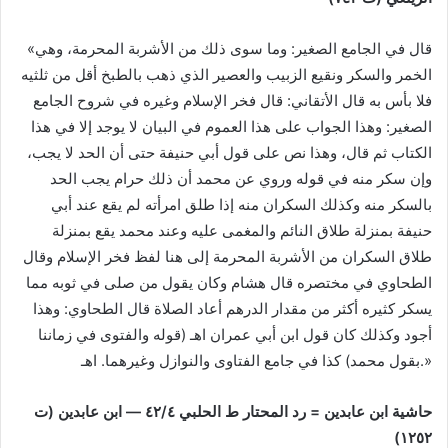
«قال في الجامع الصغير: وما سوى ذلك من الأشربة المحرمة، وهي
الخمر والسكر ونقيع الزبيب والعصير الذي ذهب بالطبخ أقل من ثلثيه
فلا بأس به قال الأتقاني: قال فخر الإسلام وغيره في شروح الجامع
الصغير: وهذا الجواب على هذا العموم في البيان لا يوجد إلا في هذا
الكتاب ثم قال، وهذا نص على قول أبي حنيفة حتى أن الحد لا يجب،
وإن سكر منه في قوله وروي عن محمد أن ذلك حرام يجب الحد
بالسكر منه وكذلك السكران منه إذا طلق امرأته لم يقع عند أبي
حنيفة بمنزلة طلاق النائم والمغمى عليه وعند محمد يقع بمنزلة
طلاق السكران من الأشربة المحرمة إلى هنا لفظ فخر الإسلام وقال
الطحاوي في مختصره قال هشام وكان يقول من صلى في ثوبه مما
يسكر كثيره أكثر من مقدار الدرهم أعاد الصلاة قال الطحاوي: وهذا
أجود وكذلك كان قول ابن أبي عمران اهـ (قوله والفتوى في زماننا
بقول محمد) كذا في جامع الفتاوى والنوازل وغيرهما. اهـ.»
حاشية ابن عابدين = رد المحتار ط الحلبي ٤/‏٤٢ — ابن عابدين (ت
١٢٥٢)