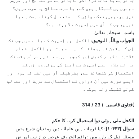
جائز ہے یا ناجائز؟ اگر ناجائز ہے تو معالج اور مریض
دونوں ہی گنہگار ہوں گے، یا صرف معالج یا صرف مریض؟
نیز ہومیوپیتھک دواؤں کا استعمال کرنا درست ہے یا
نہیں، جب کہ اُن میں اِسپرٹ ملا رہتا ہے؟
باسمہٖ سبحانہ تعالیٰ
الجواب وباللّٰہ التوفیق:
الکحل اور اِسپرٹ کے بارے میں جب تک
اِس کا یقین نہ ہوجائے کہ یہ اسپرٹ اور الکحل اشیاء
ثلاثہ: انگور، کشمش اور کھجور ہی سے بنی ہے، اُس وقت تک
برائے علاج ایسی اسپرٹ سے آمیز کی ہوئی دواؤں کے
استعمال کی گنجائش ہے، بشرطیکہ اُن میں نشہ نہ ہو، اور
ایسی صورت میں اُن دواؤں کے استعمال سے مریض اور معالج
کوئی گنہگار نہ ہوگا۔
(
فتاوی قاسمیہ
)
23
/
314
الکحل ملی ہوئی دوا استعمال کرنے کا حکم
سوال ]
۱۰۴۴۳[:
کیا فرماتے ہیں علمائے دین ومفتیانِ شرع متین
مسئلہ ذیل کے بارے میں : راقم الحروف عرصہ دراز سے امراض