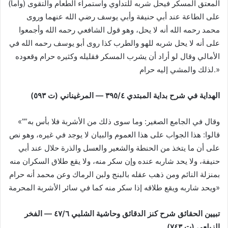
(وأما) المعتق المسكر فيحل شربه للتداوي واستمراء الطعام والتقوى
على الطاعة عند أبي حنيفة وأبي يوسف رضي الله عنهما وروى
محمد رحمه الله أنه لا يحل، وهو قول الشافعي رحمه الله وأجمعوا
على أنه لا يحل شربه للهو والطرب كذا روى أبو يوسف رحمه الله في
الأمالي وقال لو أراد أن يشرب المسكر فقليله وكثيره حرام وقعوده
لذلك والمشي إليه حرام.»
الهداية في شرح بداية المبتدي ٤/‏٣٩٥ — المرغيناني (ت ٥٩٣)
«”وقال في الجامع الصغير: وما سوى ذلك من الأشربة فلا بأس به”
قالوا: هذا الجواب على هذا العموم والبيان لا يوجد في غيره، وهو نص
على أن ما يتخذ من الحنطة والشعير والعسل والذرة حلال عند أبي
حنيفة، ولا يحد شاربه عنده وإن سكر منه، ولا يقع طلاق السكران منه
بمنزلة النائم ومن ذهب عقله بالبنج ولبن الرماك وعن محمد أنه حرام
ويحد شاربه ويقع طلاقه إذا سكر منه كما في سائر الأشربة المحرمة»
تبيين الحقائق شرح كنز الدقائق وحاشية الشلبي ٦/‏٤٧ — الفخر
الزيلعي (ت ٧٤٣)