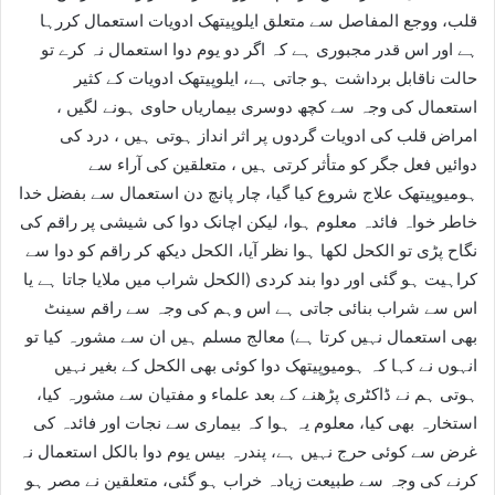
قلب، ووجع المفاصل سے متعلق ایلوپیتھک ادویات استعمال کررہا
ہے اور اس قدر مجبوری ہے کہ اگر دو یوم دوا استعمال نہ کرے تو
حالت ناقابل برداشت ہو جاتی ہے، ایلوپیتھک ادویات کے کثیر
استعمال کی وجہ سے کچھ دوسری بیماریاں حاوی ہونے لگیں ،
امراض قلب کی ادویات گردوں پر اثر انداز ہوتی ہیں ، درد کی
دوائیں فعل جگر کو متأثر کرتی ہیں ، متعلقین کی آراء سے
ہومیوپیتھک علاج شروع کیا گیا، چار پانچ دن استعمال سے بفضل خدا
خاطر خواہ فائدہ معلوم ہوا، لیکن اچانک دوا کی شیشی پر راقم کی
نگاح پڑی تو الکحل لکھا ہوا نظر آیا، الکحل دیکھ کر راقم کو دوا سے
کراہیت ہو گئی اور دوا بند کردی (الکحل شراب میں ملایا جاتا ہے یا
اس سے شراب بنائی جاتی ہے اس وہم کی وجہ سے راقم سینٹ
بھی استعمال نہیں کرتا ہے) معالج مسلم ہیں ان سے مشورہ کیا تو
انہوں نے کہا کہ ہومیوپیتھک دوا کوئی بھی الکحل کے بغیر نہیں
ہوتی ہم نے ڈاکٹری پڑھنے کے بعد علماء و مفتیان سے مشورہ کیا،
استخارہ بھی کیا، معلوم یہ ہوا کہ بیماری سے نجات اور فائدہ کی
غرض سے کوئی حرج نہیں ہے، پندرہ بیس یوم دوا بالکل استعمال نہ
کرنے کی وجہ سے طبیعت زیادہ خراب ہو گئی، متعلقین نے مصر ہو