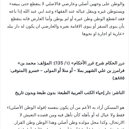
«والوطن على وجهين أصلي وعارضي فالاصلي ‌لا ‌ينقطع ‌حتى ‌يبيعه
‌ويستوطن ‌غيره وينقل عياله عند الفقهاء وعند ابي عبد الله إذا باعه
فقد انقطع الوطن وطن غيره أو لم يوطن وأما العارض فانه ينقطع
بأن ينوى السفر أو ينوى الاقامة بغيره والعارضي ان يكون له دار ببلد
عارية او اجارة او نحوها»
«درر الحكام شرح غرر الأحكام» (١/ 135):
المؤلف: محمد بن
فرامرز بن علي الشهير بملا – أو منلا أو المولى – خسرو (المتوفى:
٨٨٥هـ)
الناشر: دار إحياء الكتب العربية
الطبعة: بدون طبعة وبدون تاريخ
«(قوله الوطن الأصلي) ‌هو ‌المسكن ‌أراد ‌به ‌الأعم من أن يكون بنفسه
فقط ولا عيال له أو بأهله كأن تأهل فيه ومن قصده التعيش لا
الارتحال، وكذا محل مولده وطن أصلي وهذا الوطن وطن القرار.