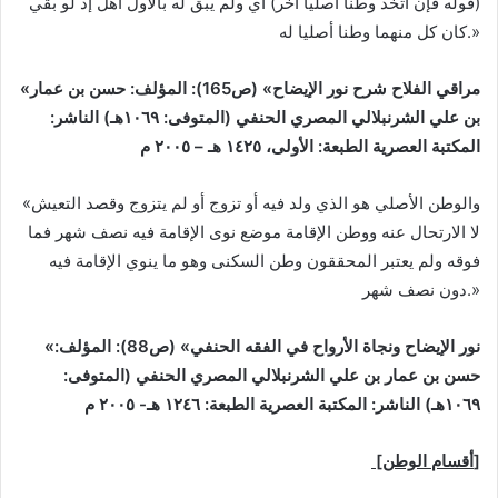
(قوله فإن اتخذ وطنا أصليا آخر) أي ولم يبق له بالأول أهل إذ لو بقي
كان كل منهما وطنا أصليا له.»
«مراقي الفلاح شرح نور الإيضاح» (ص165):
المؤلف: حسن بن عمار
بن علي الشرنبلالي المصري الحنفي (المتوفى: ١٠٦٩هـ)
الناشر:
المكتبة العصرية
الطبعة: الأولى، ١٤٢٥ هـ – ٢٠٠٥ م
«والوطن الأصلي ‌هو ‌الذي ‌ولد ‌فيه أو تزوج أو لم يتزوج وقصد التعيش
لا الارتحال عنه ووطن الإقامة موضع نوى الإقامة فيه نصف شهر فما
فوقه ولم يعتبر المحققون وطن السكنى وهو ما ينوي الإقامة فيه
دون نصف شهر.»
«نور الإيضاح ونجاة الأرواح في الفقه الحنفي» (ص88):
المؤلف:
حسن بن عمار بن علي الشرنبلالي المصري الحنفي (المتوفى:
١٠٦٩هـ)
الناشر: المكتبة العصرية
الطبعة: ١٢٤٦ هـ- ٢٠٠٥ م
[أقسام الوطن]