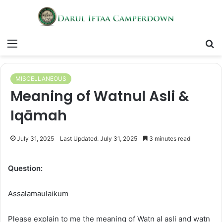
Menu
S
fo
MISCELLANEOUS
Meaning of Watnul Asli &
Iqāmah
July 31, 2025
Last Updated: July 31, 2025
3 minutes read
Question:
Assalamaulaikum
Please explain to me the meaning of Watn al asli and watn