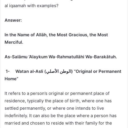
al iqaamah with examples?
Answer:
In the Name of Allāh, the Most Gracious, the Most
Merciful.
As-Salāmu ‘Alaykum Wa-Rahmatullāhi Wa-Barakātuh.
“Original or Permanent
الوطن الأصلي)
Watan al‑Asli (
1-
Home”
It refers to a person’s original or permanent place of
residence, typically the place of birth, where one has
settled permanently, or where one intends to live
indefinitely. It can also be the place where a person has
married and chosen to reside with their family for the