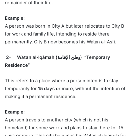
remainder of their life.
Example:
A person was born in City A but later relocates to City B
for work and family life, intending to reside there
permanently. City B now becomes his Waṭan al-Aṣlī.
“Temporary
وطن الإقامة)
Watan al‑Iqāmah (
2-
Residence”
This refers to a place where a person intends to stay
temporarily for
15 days or more
, without the intention of
making it a permanent residence.
Example:
A person travels to another city (which is not his
homeland) for some work and plans to stay there for 15
days or more. This city becomes his Waṭan al-Iqāmah for