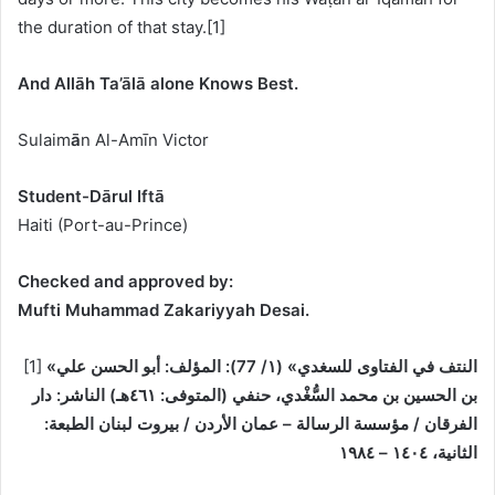
the duration of that stay.[1]
And Allāh Ta’ā
lā alone Knows Best.
Sulaim
ā
n Al-Amīn Victor
Student-Dārul Iftā
Haiti (Port-au-Prince)
Checked and approved by:
Mufti Muhammad Zakariyya
h
Desai.
«النتف في الفتاوى للسغدي» (١/ 77):
المؤلف: أبو الحسن علي
[1]
بن الحسين بن محمد السُّغْدي، حنفي (المتوفى: ٤٦١هـ)
الناشر: دار
الفرقان / مؤسسة الرسالة – عمان الأردن / بيروت لبنان
الطبعة:
الثانية، ١٤٠٤ – ١٩٨٤