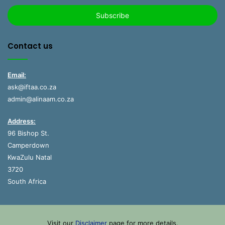
Email
address
Contact us
Email:
ask@iftaa.co.za
admin@alinaam.co.za
Address:
96 Bishop St.
Camperdown
KwaZulu Natal
3720
South Africa
Visit our
Disclaimer
page for more details.