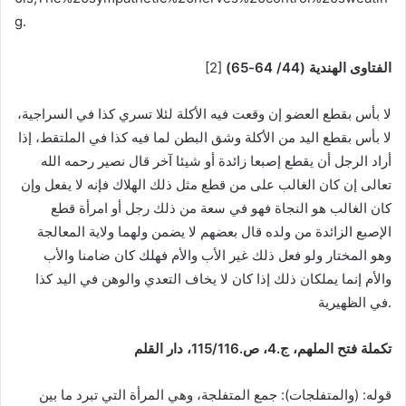
g.
الفتاوى الهندية (44/ 64-65)
[2]
لا بأس بقطع العضو إن وقعت فيه الأكلة لئلا تسري كذا في السراجية،
لا بأس بقطع اليد من الأكلة وشق البطن لما فيه كذا في الملتقط، إذا
أراد الرجل أن يقطع إصبعا زائدة أو شيئا آخر قال نصير رحمه الله
تعالى إن كان الغالب على من قطع مثل ذلك الهلاك فإنه لا يفعل وإن
كان الغالب هو النجاة فهو في سعة من ذلك رجل أو امرأة قطع
الإصبع الزائدة من ولده قال بعضهم لا يضمن ولهما ولاية المعالجة
وهو المختار ولو فعل ذلك غير الأب والأم فهلك كان ضامنا والأب
والأم إنما يملكان ذلك إذا كان لا يخاف التعدي والوهن في اليد كذا
في الظهيرية.
تكملة فتح الملهم، ج.4، ص.115/116، دار القلم
قوله: (والمتفلجات): جمع المتفلجة، وهي المرأة التي تبرد ما بين