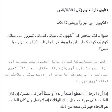
فتاوي دار العلوم زكريا 6/639ص
آنکھوں میں لیز رآ پریشن کا حکم :
سوال: ایک شخص کی آنکھوں کی بینائی انتہائی کمزور ہے ، بینائی
کوٹھیک کرنے کے لیے لیز رآ پریشنکرانا چاہتا ہے کیا یہ جائز ہے یا
نہیں؟
الجواب: بینائی کا کمزور ہونا آنکھوں میں عیب ہے اور
ازالہ عیب کے لیے آپریشن کرانا جائز ہے ،لہذاآنکھوں
میں لیز را پریشن کرانا جائز اور درست ہوگا ۔ ملاحظہ ہو
عالمگیری میں ہے:
إذا أراد الرجل أن يقطع أصبعاً زائدة أو شيئاً آخر قال نصير”: إن كان
الغالب على من قطع مثل ذلك الهلاك فإنه لا يفعل وإن كان الغالب
هو النجاة فهو في سعة من ذلك