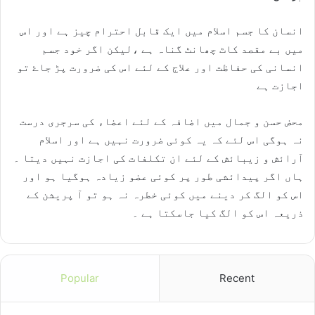
انسان کا جسم اسلام میں ایک قابل احترام چیز ہے اور اس
میں بے مقصد کاٹ چھانٹ گناہ ہے ،لیکن اگر خود جسم
انسانی کی حفاظت اور علاج کے لئے اس کی ضرورت پڑ جاۓ تو
اجازت ہے
محض حسن و جمال میں اضافہ کے لئے اعضاء کی سرجری درست
نہ ہوگی اس لئے کہ یہ کوئی ضرورت نہیں ہے اور اسلام
آرائش و زیبائش کے لئے ان تکلفات کی اجازت نہیں دیتا ۔
ہاں اگر پیدائشی طور پر کوئی عضو زیادہ ہوگیا ہو اور
اس کو الگ کر دینے میں کوئی خطرہ نہ ہو تو آ پریشن کے
ذریعہ اس کو الگ کیا جاسکتا ہے ۔
Popular
Recent