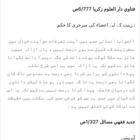
فتاوي دار العلوم زكريا 6/777ص
زینت کے لیے اعضاء کی سرجری کا حکم :
الجواب: انسانی جسم میں ایسے تصرفات جواپنے خیال میں
محض زینت کے قبیل سے ہوں درست نہیں ، ہاں ازالہ عیوب
جائز ہے مثلا ٹوٹے ہوئے دانت کی جگہ دوسرا دانت لگوانا
جائز ہے کیونکہ یہ ازالہ عیب ہے اسی طرح نکلے
ہوۓ دانتوں کو برابر کرنا بھی درست ہے مصنوعی ناک کان
لگوانا بھی درست ہے تا کہ عیب دور ہو جاۓ لیکن دانتوں
کے درمیان فاصلہ پیدا کرنا درست نہیں ہے کیونکہ یہ اس
کے خیال میں حسن ہے جس کو فرضی حسن کہہ سکتے ہیں حقیقت
سے اس کا کوئی تعلق نہیں ہے ۔
جديد فقهي مسائل 1/327ص
آپریشن