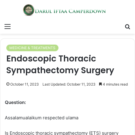
Menu
S
fo
MEDICINE & TREATMENTS
Endoscopic Thoracic
Sympathectomy Surgery
October 11, 2023
Last Updated: October 11, 2023
4 minutes read
Question:
Assalamualaikum respected ulama
Is Endoscopic thoracic sympathectomy (ETS) surgery