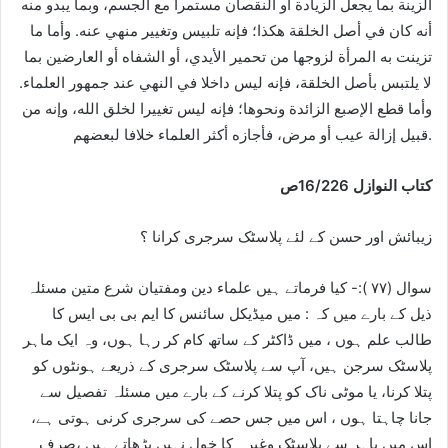
الزينة بما يجعل الزيادة أو النقصان مستمرا مع الجسم، وبما يبدو منه
أنه كان في أصل الخلقة هكذا؛ فإنه تلبيس وتغيير منهي عنه. وأما ما
تزينت به المرأة لزوجها من تحمير الأيدي، أو الشفاه أو العارضين بما
لا يلتبس بأصل الخلقة، فإنه ليس داخلا في النهي عند جمهور العلماء.
وأما قطع الإصبع الزائدة ونحوها؛ فإنه ليس تغييرا لخلق الله، وإنه من
قبيل إزالة عيب أو مرض، فأجازه أكثر العلماء خلافا لبعضهم.
كتاب النوازل 16/226ص
زیبائش اور حسن کے لئے پلاسٹک سرجری کرانا ؟
سوال (۷۷ ):- کیا فرماتے ہیں علماء دین ومفتیان شرع متین مسئلہ
ذیل کے بارے میں کہ : میں میڈیکل سائنس کا ایم بی بی ایس کا
طالب علم ہوں ، میں ڈاکٹر کے ساتھ کام کر رہا ہوں، وہ ایک ماہر
پلاسٹک سرجن ہیں، آپ سے پلاسٹک سرجری کے ذریعے ہونٹوں کو
پتلا کرنا، یا موٹی ناک کو پتلا کرنے کے بارے میں مسئلہ تفصیل سے
جانا چاہتا ہوں ، اس میں جس حصے کی سرجری کرنی ہوتی ہے،
اس میں باہر سے پلاسٹک وغیرہ کا خول نہیں پڑھاتے ہیں ،صرف