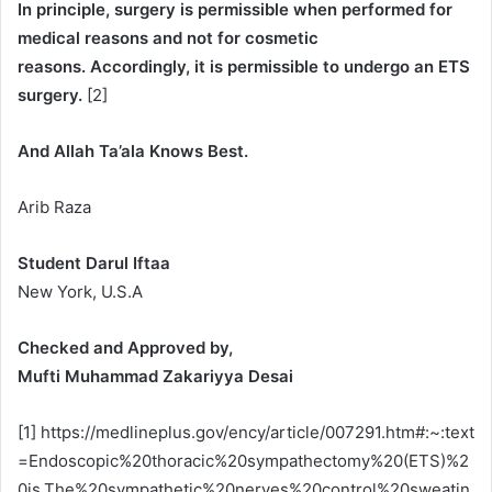
In principle, surgery is permissible when performed for
medical reasons and not for cosmetic
reasons. Accordingly, it is permissible to undergo an ETS
surgery.
[2]
And Allah Ta’ala Knows Best.
Arib Raza
Student Darul Iftaa
New York, U.S.A
Checked and Approved by,
Mufti Muhammad Zakariyya Desai
[1] https://medlineplus.gov/ency/article/007291.htm#:~:text
=Endoscopic%20thoracic%20sympathectomy%20(ETS)%2
0is,The%20sympathetic%20nerves%20control%20sweatin