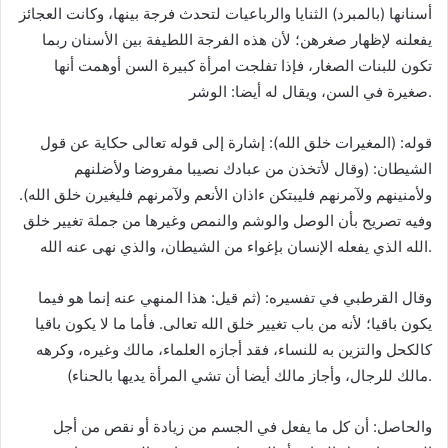
أسنانها (بالمبرد) الثنايا والرباعيات لتحدث فرجة بينها، وكانت العجائز
يفعلنه لإظهار صغرهن؛ لأن هذه الفرجة اللطيفة بين الأسنان ربما
تكون للبنات الصغار، فإذا تفلجت امرأة كبيرة السن أوهمت أنها
صغيرة في السن، ويقال له أيضا: الوشر.
قوله: (المغيرات خلق الله): إشارة إلى قوله تعالى حكاية عن قول
الشيطان: (وقال لأتخذن من عبادك نصيبا مفروضا ولأضلنهم
ولأمنينهم ولآمرنهم فليبتكن ءاذان الأنعم ولآمرنهم فليغيرن خلق الله).
وفيه تصريح بأن الوصل والوشم والنمص وغيرها من جملة تغيير خلق
الله الذي يفعله الإنسان بإغواء من الشيطان، والذي نهى عنه الله.
وقال القرطبي في تفسيره: (ثم قيل: هذا المنهي عنه إنما هو فيما
يكون باقيا؛ لأنه من باب تغيير خلق الله تعالى. فأما ما لا يكون باقيا
كالكحل والتزين به للنساء، فقد أجازه العلماء، مالك وغيره، وكرهه
مالك للرجال، وأجاز مالك أيضا أن تشي المرأة يديها بالحناء).
والحاصل: أن كل ما يفعل في الجسم من زيادة أو نقص من أجل