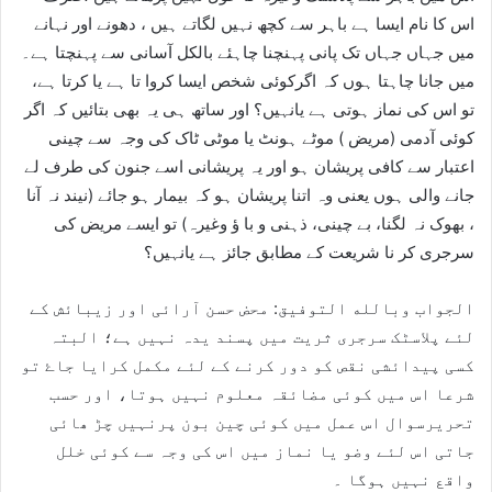
اس کا نام ایسا ہے باہر سے کچھ نہیں لگاتے ہیں ، دھونے اور نہانے
میں جہاں جہاں تک پانی پہنچنا چاہئے بالکل آسانی سے پہنچتا ہے۔
میں جانا چاہتا ہوں کہ اگرکوئی شخص ایسا کروا تا ہے یا کرتا ہے،
تو اس کی نماز ہوتی ہے یانہیں؟ اور ساتھ ہی یہ بھی بتائیں کہ اگر
کوئی آدمی (مریض ) موٹے ہونٹ یا موٹی ٹاک کی وجہ سے چینی
اعتبار سے کافی پریشان ہو اور یہ پریشانی اسے جنون کی طرف لے
جانے والی ہوں یعنی وہ اتنا پریشان ہو کہ بیمار ہو جائے (نیند نہ آنا
، بھوک نہ لگنا، بے چینی، ذہنی و با ؤ وغیرہ) تو ایسے مریض کی
سرجری کر نا شریعت کے مطابق جائز ہے یانہیں؟
الجواب وبالله التوفيق: محض حسن آرائی اور زیبائش کے
لئے پلاسٹک سرجری ثریت میں پسند یدہ نہیں ہے؛ البتہ
کسی پیدائشی نقص کو دور کرنے کے لئے مکمل کرایا جاۓ تو
شرعا اس میں کوئی مضائقہ معلوم نہیں ہوتا، اور حسب
تحریرسوال اس عمل میں کوئی چین بون پرنہیں چڑ ھائی
جاتی اس لئے وضو یا نماز میں اس کی وجہ سے کوئی خلل
واقع نہیں ہوگا ۔